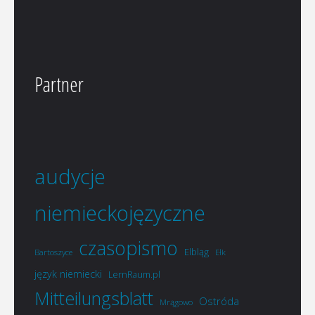
Partner
audycje
niemieckojęzyczne
czasopismo
Elbląg
Bartoszyce
Ełk
język niemiecki
LernRaum.pl
Mitteilungsblatt
Ostróda
Mrągowo