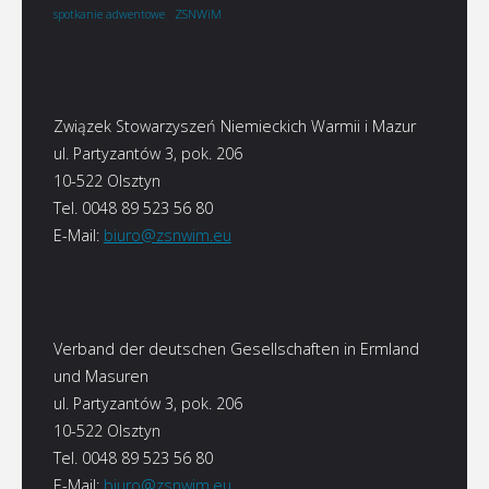
ZSNWiM
spotkanie adwentowe
Związek Stowarzyszeń Niemieckich Warmii i Mazur
ul. Partyzantów 3, pok. 206
10-522 Olsztyn
Tel. 0048 89 523 56 80
E-Mail:
biuro@zsnwim.eu
Verband der deutschen Gesellschaften in Ermland
und Masuren
ul. Partyzantów 3, pok. 206
10-522 Olsztyn
Tel. 0048 89 523 56 80
E-Mail:
biuro@zsnwim.eu