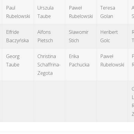
Paul
Urszula
Paweł
Teresa
Rubelowski
Taube
Rubelowski
Golan
S
Elfride
Alfons
Sławomir
Heribert
Baczyńska
Pietsch
Stich
Golc
T
Georg
Christina
Erika
Paweł
Taube
Schaffrina-
Pachucka
Rubelowski
R
Zegota
R
Z