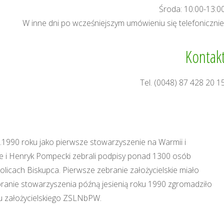
Środa: 10:00-13:0
W inne dni po wcześniejszym umówieniu się telefonicznie
Kontak
Tel. (0048) 87 428 20 1
1990 roku jako pierwsze stowarzyszenie na Warmii i
e i Henryk Pompecki zebrali podpisy ponad 1300 osób
licach Biskupca. Pierwsze zebranie założycielskie miało
branie stowarzyszenia późną jesienią roku 1990 zgromadziło
tu założycielskiego ZSLNbPW.