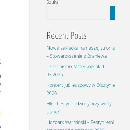
Szukaj
Szukaj
Recent Posts
Nowa zakładka na naszej stronie
– Stowarzyszenie z Braniewa!
s
Czasopismo Mitteilungsblatt –
07.2026
u
0
Koncert Jubileuszowy w Olsztynie
c
2026
Ełk – Festyn rodzinny przy wieży
a
ciśnień
Lidzbark Warmiński – Festyn letni
0