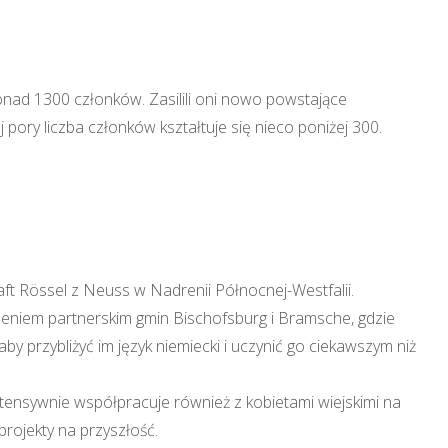
onad 1300 członków. Zasilili oni nowo powstające
j pory liczba członków kształtuje się nieco poniżej 300.
ft Rössel z Neuss w Nadrenii Północnej-Westfalii.
zeniem partnerskim gmin Bischofsburg i Bramsche, gdzie
by przybliżyć im język niemiecki i uczynić go ciekawszym niż
ensywnie współpracuje również z kobietami wiejskimi na
projekty na przyszłość.