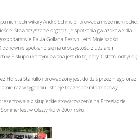
iącu niemiecki wikary André Schmeier prowadzi msze niemieckie,
cieście. Stowarzyszenie organizuje spotkania gwiazdkowe dla
w gospodarstwie Paula Gollana Festyn Letni Mniejszości
0 ponownie spotkano się na uroczystości z udziałem
h w Biskupcu kontynuowana jest do tej pory. Ostatni odbył się
zez Horsta Stanullo i prowadzony jest do dziś przez niego oraz
larnie raz w tygodniu. Istnieje też zespół młodzieżowy.
eprezentowała biskupieckie stowarzyszenie na Przeglądzie
j Sommerfest w Olsztynku w 2007 roku.