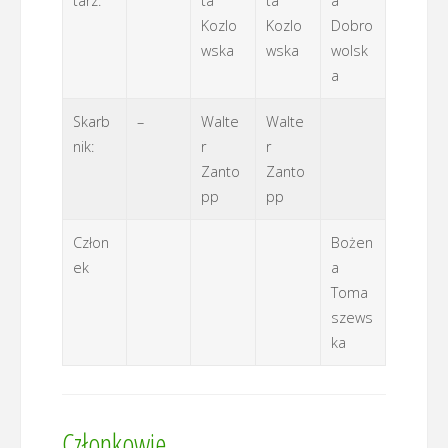
tarz:
ta
ta
a
Kozlo
Kozlo
Dobro
wska
wska
wolsk
a
Skarb
–
Walte
Walte
nik:
r
r
Zanto
Zanto
pp
pp
Człon
Bożen
ek
a
Toma
szews
ka
Członkowie