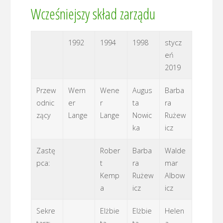
Wcześniejszy skład zarządu
1992
1994
1998
stycz
eń
2019
Przew
Wern
Wene
Augus
Barba
odnic
er
r
ta
ra
zący
Lange
Lange
Nowic
Rużew
ka
icz
Zastę
Rober
Barba
Walde
pca:
t
ra
mar
Kemp
Rużew
Albow
a
icz
icz
Sekre
Elżbie
Elżbie
Helen