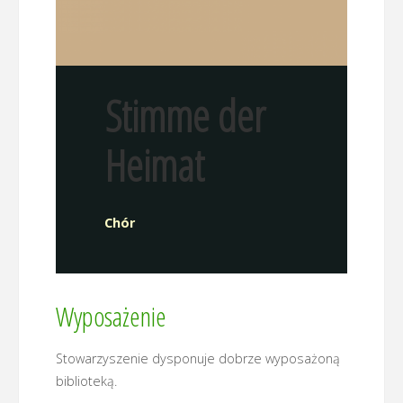
Stimme der
Heimat
Chór
Wyposażenie
Stowarzyszenie dysponuje dobrze wyposażoną
biblioteką.