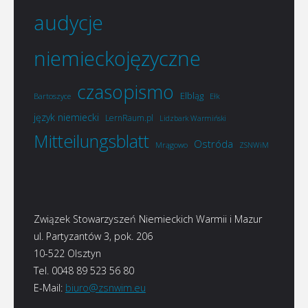
audycje
niemieckojęzyczne
czasopismo
Elbląg
Bartoszyce
Ełk
język niemiecki
LernRaum.pl
Lidzbark Warmiński
Mitteilungsblatt
Ostróda
Mrągowo
ZSNWiM
Związek Stowarzyszeń Niemieckich Warmii i Mazur
ul. Partyzantów 3, pok. 206
10-522 Olsztyn
Tel. 0048 89 523 56 80
E-Mail:
biuro@zsnwim.eu