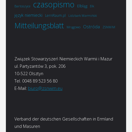
czasopismo
Elbląg
Bartoszyce
Ełk
język niemiecki
LernRaum.pl
Lidzbark Warmiński
Mitteilungsblatt
Ostróda
Mrągowo
ZSNWiM
Związek Stowarzyszeń Niemieckich Warmii i Mazur
ul. Partyzantów 3, pok. 206
10-522 Olsztyn
Tel. 0048 89 523 56 80
E-Mail:
biuro@zsnwim.eu
Verband der deutschen Gesellschaften in Ermland
und Masuren