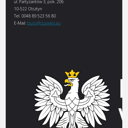
ul. Partyzantów 3, pok. 206
10-522 Olsztyn
Tel. 0048 89 523 56 80
E-Mail:
biuro@zsnwim.eu