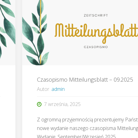
03.2026"
Czasopismo Mitteilungsblatt – 09.2025
Autor
admin
7 września, 2025
Z ogromną przyjemnością prezentujemy Pańs
nowe wydanie naszego czasopisma Mitteilungs
Wydanie: September/Wrzesień 2025