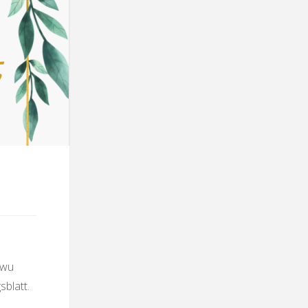
twu
blatt.