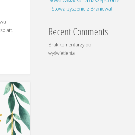
Nowa zakładka na naszej stronie
– Stowarzyszenie z Braniewa!
twu
Recent Comments
blatt.
Brak komentarzy do
wyświetlenia.