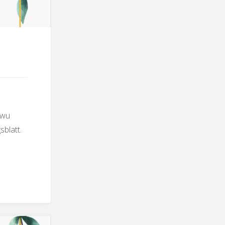
twu
blatt.