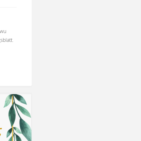
twu
blatt.