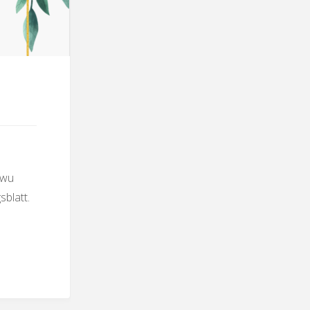
twu
blatt.