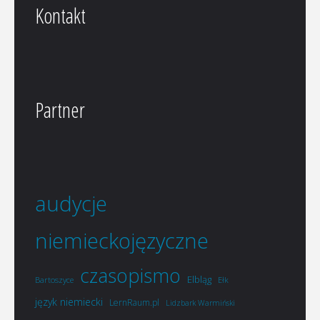
Kontakt
Partner
audycje
niemieckojęzyczne
czasopismo
Elbląg
Bartoszyce
Ełk
język niemiecki
LernRaum.pl
Lidzbark Warmiński