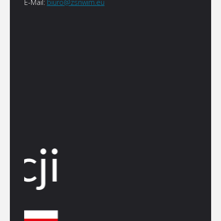
E-Mail:
biuro@zsnwim.eu
©2022 Związek Stowarzyszeń Niemieckich Warmii i Mazur
Oparte na
Fluida
&
WordPress.