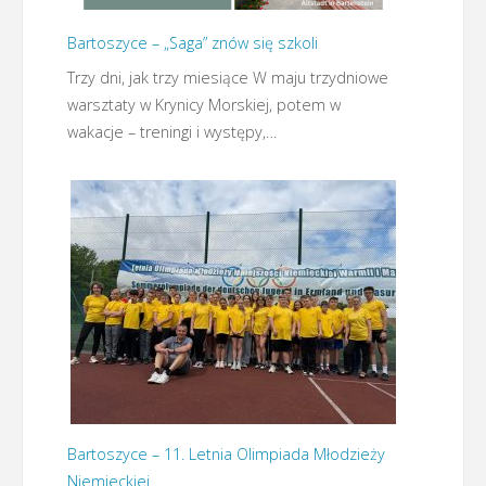
Bartoszyce – „Saga” znów się szkoli
Trzy dni, jak trzy miesiące W maju trzydniowe
warsztaty w Krynicy Morskiej, potem w
wakacje – treningi i występy,…
Bartoszyce – 11. Letnia Olimpiada Młodzieży
Niemieckiej