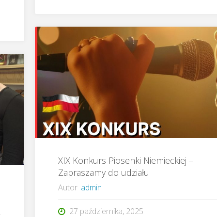
–
Dwie
ważne
wizyty"
XIX Konkurs Piosenki Niemieckiej –
Zapraszamy do udziału
Autor
admin
27 października, 2025