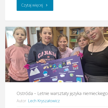
"Ostróda
Czytaj więcej
–
19.
Konkurs
Piosenki
Niemieckiej"
Ostróda – Letnie warsztaty języka niemieckiego
Autor
Lech Kryszałowicz