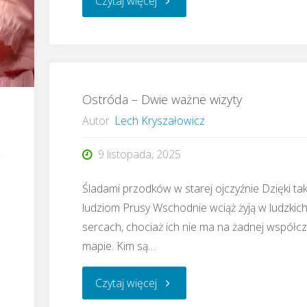
Czytaj więcej
–
Spotkanie
Ostróda – Dwie ważne wizyty
adwentowe
Autor
Lech Kryszałowicz
i
9 listopada, 2025
nie
Śladami przodków w starej ojczyźnie Dzięki ta
tylko"
ludziom Prusy Wschodnie wciąż żyją w ludzkic
sercach, chociaż ich nie ma na żadnej współc
mapie. Kim są…
"Ostróda
Czytaj więcej