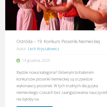
kolonie
letnio-
językowe
Ostróda – 19. Konkurs Piosenki Niemieckiej
w
Autor
Lech Kryszałowicz
Ostródzie"
14 grudnia, 2025
Będzie nowa kategoria? Głównym bohaterem
konkursów piosenki niemieckiej są oczywiście
wykonawcy piosenek. W tych trudnych dla języka
niemieckiego czasach bez zaangażowania nauczycieli
nie byłoby na…