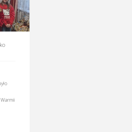
lko
było
a Warmii