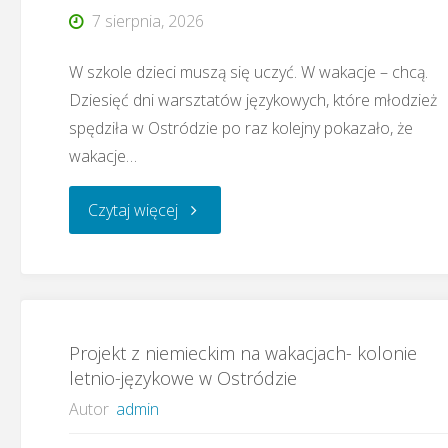
7 sierpnia, 2026
W szkole dzieci muszą się uczyć. W wakacje – chcą.
Dziesięć dni warsztatów językowych, które młodzież
spędziła w Ostródzie po raz kolejny pokazało, że
wakacje…
"Ostróda
Czytaj więcej
–
Letnie
Projekt z niemieckim na wakacjach- kolonie
Warsztaty
letnio-językowe w Ostródzie
językowe
Autor
admin