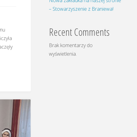
Nowa zakładka na naszej stronie
– Stowarzyszenie z Braniewa!
Recent Comments
omu
ńczyła
Brak komentarzy do
aczęły
wyświetlenia.