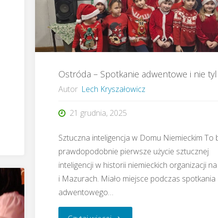
Samstagskursu"
Ostróda – Spotkanie adwentowe i nie ty
Autor
Lech Kryszałowicz
21 grudnia, 2025
Sztuczna inteligencja w Domu Niemieckim To 
prawdopodobnie pierwsze użycie sztucznej
inteligencji w historii niemieckich organizacji n
i Mazurach. Miało miejsce podczas spotkania
adwentowego…
"Ostróda