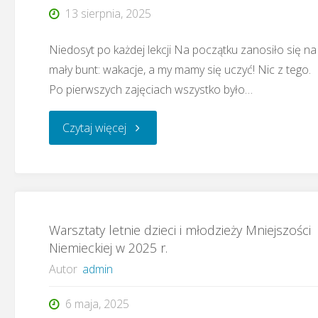
13 sierpnia, 2025
Niedosyt po każdej lekcji Na początku zanosiło się na
mały bunt: wakacje, a my mamy się uczyć! Nic z tego.
Po pierwszych zajęciach wszystko było…
"Ostróda
Czytaj więcej
–
Letnie
Warsztaty letnie dzieci i młodzieży Mniejszości
warsztaty
Niemieckiej w 2025 r.
języka
Autor
admin
niemieckiego"
6 maja, 2025