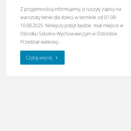
Z przyjemnością informujemy, iż ruszyły zapisy na
warsztaty letnie dla dzieci, w terminie od 01.08-
10.08.2025. Niniejszy pobyt będzie miał miejsce w
Ośrodku Szkolno-Wychowawczym w Ostródzie.
Przedział wiekowy…
"Warsztaty
Czytaj więcej
letnie
dzieci
i
młodzieży
Mniejszości