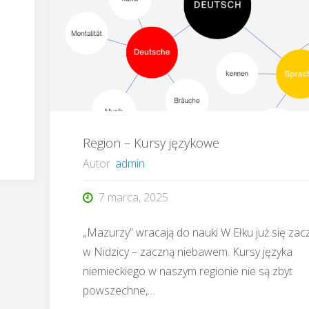
–
Zapraszamy
do
udziału"
Region – Kursy językowe
Autor
admin
7 marca, 2025
„Mazurzy” wracają do nauki W Ełku już się zacz
w Nidzicy – zaczną niebawem. Kursy języka
niemieckiego w naszym regionie nie są zbyt
powszechne,…