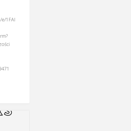
d/e/1FAI
rm?
zości
9471