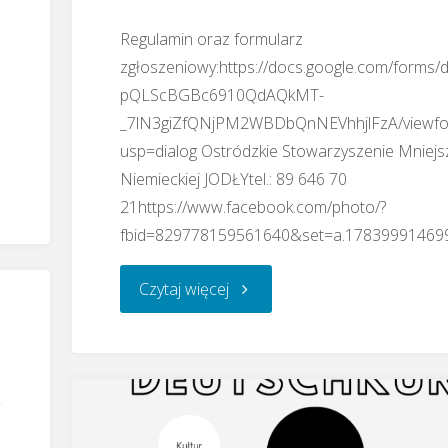
Regulamin oraz formularz
zgłoszeniowy:https://docs.google.com/forms/
pQLScBGBc6910QdAQkMT-
_7lN3giZfQNjPM2WBDbQnNEVhhjlFzA/viewfo
usp=dialog Ostródzkie Stowarzyszenie Mniejs
Niemieckiej JODŁYtel.: 89 646 70
21https://www.facebook.com/photo/?
fbid=829778159561640&set=a.17839991469
"XIX
Czytaj więcej
Konkurs
Piosenki
Niemieckiej