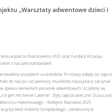
rojektu „Warsztaty adwentowe dzieci i
omnemu wsparciu finansowemu VGD oraz Fundacji Rozwoju
zgodnie z naszymi standardami.
rowaliśmy wszystkich uczestników. Po kolacji odbyły się zajęci
chało do nas po raz pierwszy, musieliśmy naszą pracę zaczynać
kę śpiewu niemieckich piosenek adwentowych. Uczyliśmy się
Ich geh mit meiner Laterne”. Były zajęcia taneczne. Dużą częś
li Wieczoru Adwentowego – Betlejem Narodów 2025.
iracją był tekst Huberta Somplatzkiego , zamieszony w