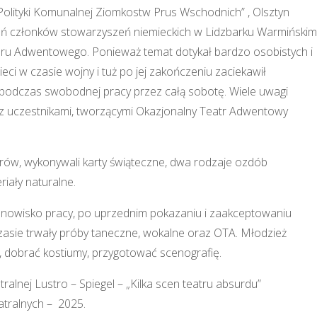
olityki Komunalnej Ziomkostw Prus Wschodnich” , Olsztyn
eń członków stowarzyszeń niemieckich w Lidzbarku Warmińskim
oru Adwentowego. Ponieważ temat dotykał bardzo osobistych i
ci w czasie wojny i tuż po jej zakończeniu zaciekawił
e podczas swobodnej pracy przez całą sobotę. Wiele uwagi
z uczestnikami, tworzącymi Okazjonalny Teatr Adwentowy
orów, wykonywali karty świąteczne, dwa rodzaje ozdób
iały naturalne.
nowisko pracy, po uprzednim pokazaniu i zaakceptowaniu
zasie trwały próby taneczne, wokalne oraz OTA. Młodzież
, dobrać kostiumy, przygotować scenografię.
ralnej Lustro – Spiegel – „Kilka scen teatru absurdu”
tralnych – 2025.