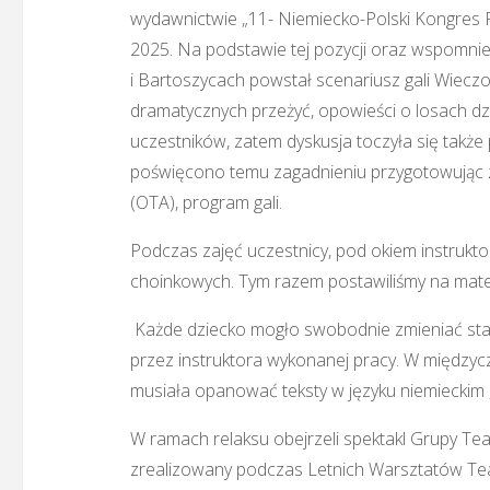
wydawnictwie „11- Niemiecko-Polski Kongres P
2025. Na podstawie tej pozycji oraz wspomni
i Bartoszycach powstał scenariusz gali Wiecz
dramatycznych przeżyć, opowieści o losach dzie
uczestników, zatem dyskusja toczyła się takż
poświęcono temu zagadnieniu przygotowując 
(OTA), program gali.
Podczas zajęć uczestnicy, pod okiem instrukt
choinkowych. Tym razem postawiliśmy na mater
Każde dziecko mogło swobodnie zmieniać sta
przez instruktora wykonanej pracy. W międzyc
musiała opanować teksty w języku niemieckim 
W ramach relaksu obejrzeli spektakl Grupy Teat
zrealizowany podczas Letnich Warsztatów Tea