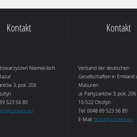
Kontakt
Kontakt
Stowarzyszeń Niemieckich
Verband der deutschen
Mazur
Gesellschaften in Ermland
antów 3, pok. 206
Masuren
sztyn
ul. Partyzantów 3, pok. 206
 89 523 56 80
10-522 Olsztyn
uro@zsnwim.eu
Tel. 0048 89 523 56 80
E-Mail:
biuro@zsnwim.eu