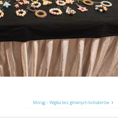
Morąg – Wigilia bez głównych bohaterów