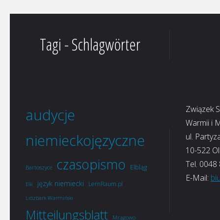
Tagi - Schlagwörter
Związek 
audycje
Warmii i 
niemieckojęzyczne
ul. Partyz
10-522 Ol
czasopismo
Tel. 0048
Elbląg
Bartoszyce
E-Mail:
bi
język niemiecki
LernRaum.pl
Ełk
Lidzbark Warmiński
Mitteilungsblatt
Mrągowo