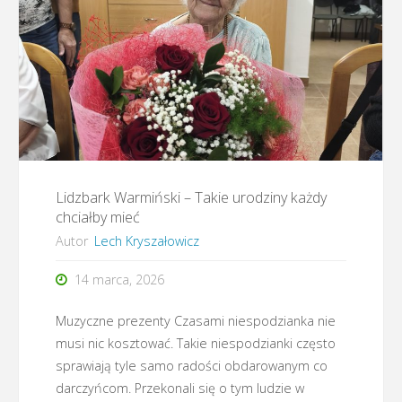
letni
mniejszości
niemieckiej
2026"
Lidzbark Warmiński – Takie urodziny każdy
chciałby mieć
Autor
Lech Kryszałowicz
14 marca, 2026
Muzyczne prezenty Czasami niespodzianka nie
musi nic kosztować. Takie niespodzianki często
sprawiają tyle samo radości obdarowanym co
darczyńcom. Przekonali się o tym ludzie w