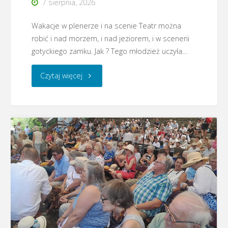
7 sierpnia, 2026
Wakacje w plenerze i na scenie Teatr można
robić i nad morzem, i nad jeziorem, i w scenerii
gotyckiego zamku. Jak ? Tego młodzież uczyła…
"Lidzbark
Czytaj więcej
Warmiński
–
Warsztaty
teatralne
2026"