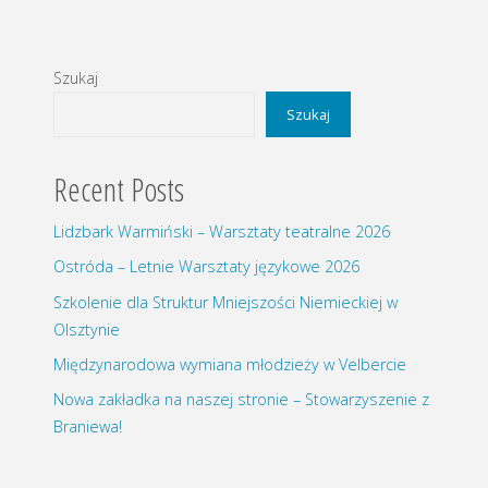
letni
wpisów
mniejszości
Szukaj
niemieckiej"
Szukaj
Recent Posts
Lidzbark Warmiński – Warsztaty teatralne 2026
Ostróda – Letnie Warsztaty językowe 2026
Szkolenie dla Struktur Mniejszości Niemieckiej w
Olsztynie
Międzynarodowa wymiana młodzieży w Velbercie
Nowa zakładka na naszej stronie – Stowarzyszenie z
Braniewa!