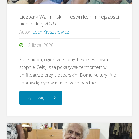
Lidzbark Warmiński – Festyn letni mniejszości
niemieckiej 2026
Autor
Lech Kryszałowicz
13 lipca, 2026
Żar z nieba, ogień ze sceny Trzydzieści dwa
stopnie Celsjusza pokazywał termometr w
amfiteatrze przy Lidzbarskim Domu Kultury. Ale
naprawdę było w nim jeszcze bardziej…
"Lidzbark
Czytaj więcej
Warmiński
–
Festyn