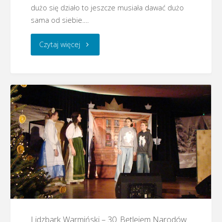
dużo się działo to jeszcze musiała dawać dużo
sama od siebie.…
"Lidzbark
Czytaj więcej
Warmiński
–
Warsztaty
teatralne"
Lidzbark Warmiński – 30. Betlejem Narodów