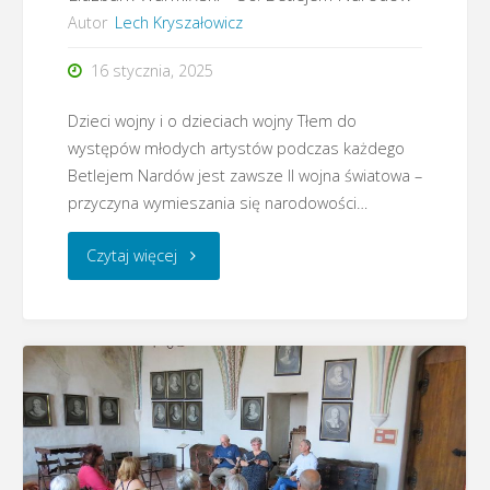
Autor
Lech Kryszałowicz
16 stycznia, 2025
Dzieci wojny i o dzieciach wojny Tłem do
występów młodych artystów podczas każdego
Betlejem Nardów jest zawsze II wojna światowa –
przyczyna wymieszania się narodowości…
"Lidzbark
Czytaj więcej
Warmiński
–
30.
Betlejem
Narodów"