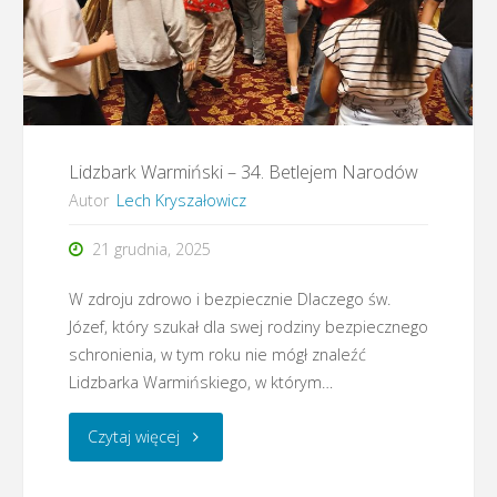
adwentowe
dzieci
i
młodzieży
Lidzbark Warmiński – 34. Betlejem Narodów
Autor
Lech Kryszałowicz
2025”"
21 grudnia, 2025
W zdroju zdrowo i bezpiecznie Dlaczego św.
Józef, który szukał dla swej rodziny bezpiecznego
schronienia, w tym roku nie mógł znaleźć
Lidzbarka Warmińskiego, w którym…
"Lidzbark
Czytaj więcej
Warmiński