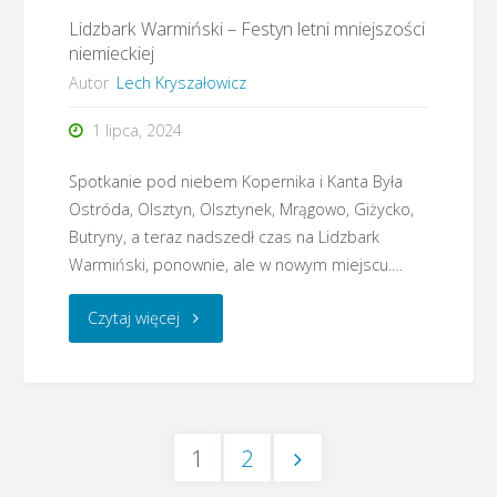
Lidzbark Warmiński – Festyn letni mniejszości
niemieckiej
Autor
Lech Kryszałowicz
1 lipca, 2024
Spotkanie pod niebem Kopernika i Kanta Była
Ostróda, Olsztyn, Olsztynek, Mrągowo, Giżycko,
Butryny, a teraz nadszedł czas na Lidzbark
Warmiński, ponownie, ale w nowym miejscu.…
"Lidzbark
Czytaj więcej
Warmiński
–
1
2
Festyn
Stronicowanie