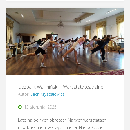
–
34.
Betlejem
Narodów"
Lidzbark Warmiński – Warsztaty teatralne
Autor
Lech Kryszałowicz
13 sierpnia, 2025
Lato na pełnych obrotach Na tych warsztatach
młodzież nie miała wytchnienia. Nie dość, że