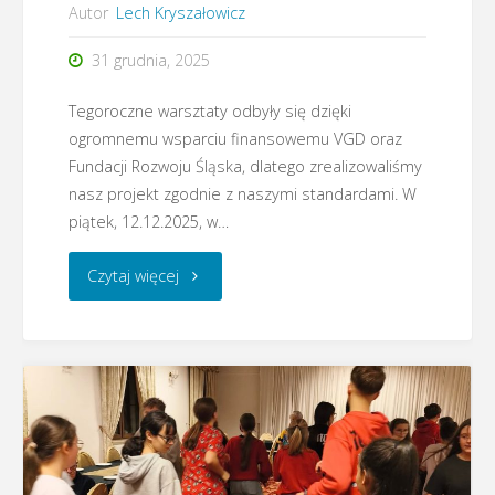
Autor
Lech Kryszałowicz
31 grudnia, 2025
Tegoroczne warsztaty odbyły się dzięki
ogromnemu wsparciu finansowemu VGD oraz
Fundacji Rozwoju Śląska, dlatego zrealizowaliśmy
nasz projekt zgodnie z naszymi standardami. W
piątek, 12.12.2025, w…
"Sprawozdanie
Czytaj więcej
z
realizacji
projektu
„Warsztaty