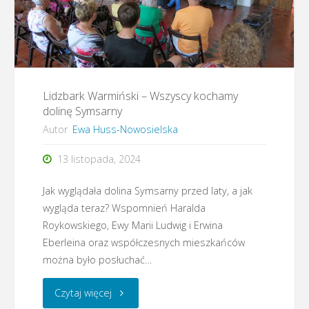
Lidzbark Warmiński – Wszyscy kochamy
dolinę Symsarny
Autor
Ewa Huss-Nowosielska
13 listopada, 2024
Jak wyglądała dolina Symsarny przed laty, a jak
wygląda teraz? Wspomnień Haralda
Roykowskiego, Ewy Marii Ludwig i Erwina
Eberleina oraz współczesnych mieszkańców
można było posłuchać…
"Lidzbark
Czytaj więcej