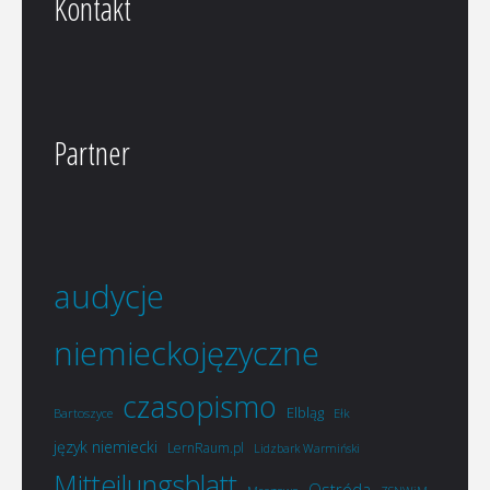
Kontakt
Partner
audycje
niemieckojęzyczne
czasopismo
Elbląg
Bartoszyce
Ełk
język niemiecki
LernRaum.pl
Lidzbark Warmiński
Mitteilungsblatt
Ostróda