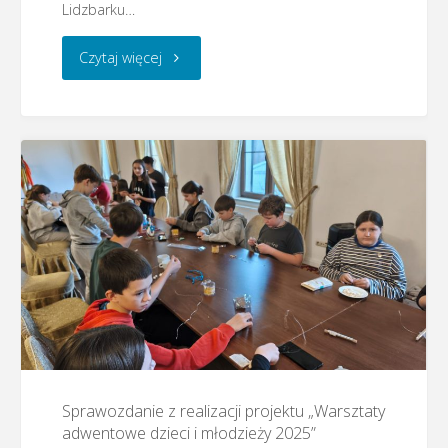
Lidzbarku…
"Lidzbark
Czytaj więcej
Warmiński
–
Takie
urodziny
każdy
chciałby
mieć"
Sprawozdanie z realizacji projektu „Warsztaty
adwentowe dzieci i młodzieży 2025”