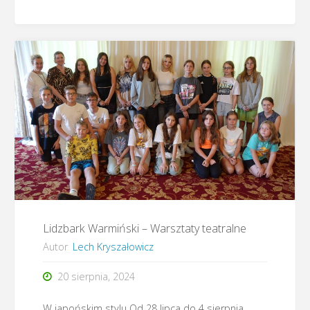
Warmiński
–
Wszyscy
kochamy
dolinę
Symsarny"
Lidzbark Warmiński – Warsztaty teatralne
Autor
Lech Kryszałowicz
20 sierpnia, 2024
W japońskim stylu Od 28 lipca do 4 sierpnia