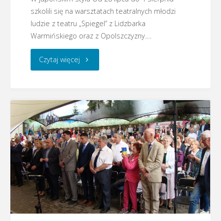
szkolili się na warsztatach teatralnych młodzi
ludzie z teatru „Spiegel” z Lidzbarka
Warmińskiego oraz z Opolszczyzny.…
"Lidzbark
Czytaj więcej
Warmiński
–
Warsztaty
teatralne"