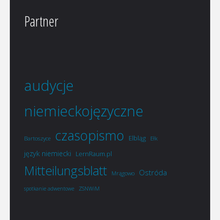
Partner
audycje
niemieckojęzyczne
czasopismo
Elbląg
Bartoszyce
Ełk
język niemiecki
LernRaum.pl
Mitteilungsblatt
Ostróda
Mrągowo
ZSNWiM
spotkanie adwentowe