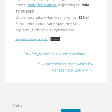
adres:
biuro@zsnwim.eu
najpóźniej do
dnia
17.06.2026.
Odpłatność, jako wkład własny wynosi
350 zł
,
Serdecznie zapraszamy-śpieszmy się z
zapisami, liczba miejsc ograniczona.
Projekt-karta-wypoczynku
Pobierz
Ełk – Przygotowania do remontu biura
ifa – ogłoszenie na stanowisko ifa-
Manager przy ZSNWiM
Szukaj