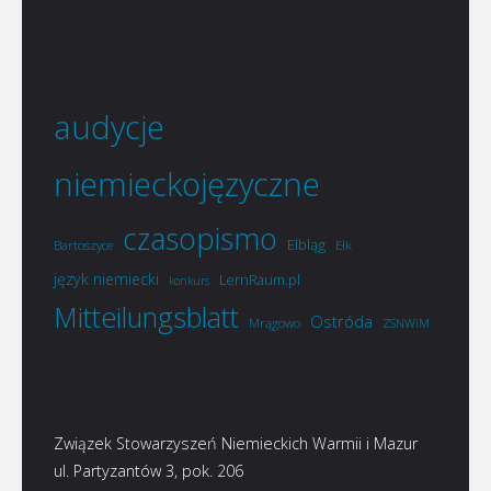
audycje
niemieckojęzyczne
czasopismo
Elbląg
Bartoszyce
Ełk
język niemiecki
LernRaum.pl
konkurs
Mitteilungsblatt
Ostróda
Mrągowo
ZSNWiM
Związek Stowarzyszeń Niemieckich Warmii i Mazur
ul. Partyzantów 3, pok. 206