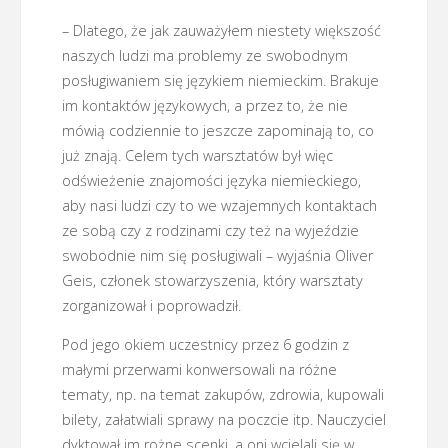
– Dlatego, że jak zauważyłem niestety większość
naszych ludzi ma problemy ze swobodnym
posługiwaniem się językiem niemieckim. Brakuje
im kontaktów językowych, a przez to, że nie
mówią codziennie to jeszcze zapominają to, co
już znają. Celem tych warsztatów był więc
odświeżenie znajomości języka niemieckiego,
aby nasi ludzi czy to we wzajemnych kontaktach
ze sobą czy z rodzinami czy też na wyjeździe
swobodnie nim się posługiwali – wyjaśnia Oliver
Geis, członek stowarzyszenia, który warsztaty
zorganizował i poprowadził.
Pod jego okiem uczestnicy przez 6 godzin z
małymi przerwami konwersowali na różne
tematy, np. na temat zakupów, zdrowia, kupowali
bilety, załatwiali sprawy na poczcie itp. Nauczyciel
dyktował im rożne scenki, a oni wcielali się w