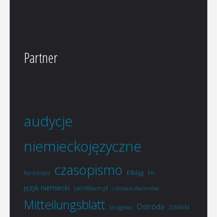
Partner
audycje
niemieckojęzyczne
czasopismo
Elbląg
Bartoszyce
Ełk
język niemiecki
LernRaum.pl
Lidzbark Warmiński
Mitteilungsblatt
Ostróda
Mrągowo
ZSNWiM