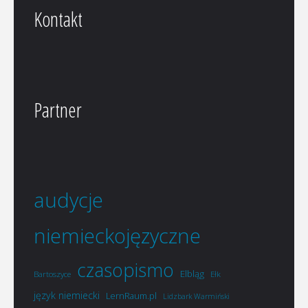
Kontakt
Partner
audycje
niemieckojęzyczne
czasopismo
Elbląg
Bartoszyce
Ełk
język niemiecki
LernRaum.pl
Lidzbark Warmiński