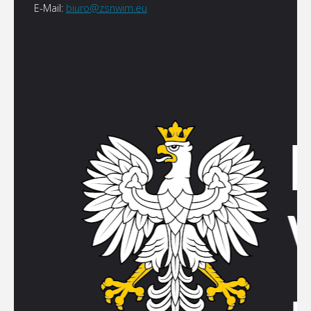
E-Mail:
biuro@zsnwim.eu