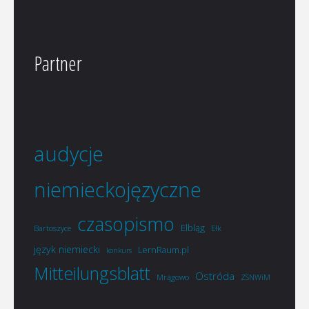
Partner
audycje
niemieckojęzyczne
czasopismo
Elbląg
Bartoszyce
Ełk
język niemiecki
LernRaum.pl
konkurs
Mitteilungsblatt
Ostróda
Mrągowo
ZSNWiM