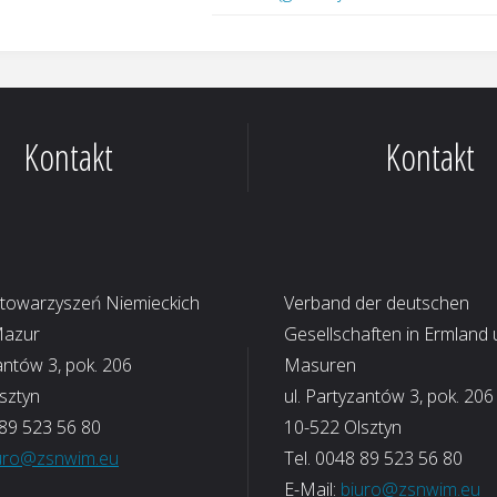
Kontakt
Kontakt
Stowarzyszeń Niemieckich
Verband der deutschen
Mazur
Gesellschaften in Ermland
antów 3, pok. 206
Masuren
sztyn
ul. Partyzantów 3, pok. 206
 89 523 56 80
10-522 Olsztyn
uro@zsnwim.eu
Tel. 0048 89 523 56 80
E-Mail:
biuro@zsnwim.eu