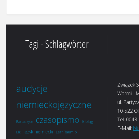
Tagi - Schlagwörter
Związek 
audycje
Warmii i 
niemieckojęzyczne
ul. Partyz
10-522 Ol
czasopismo
Tel. 0048
Elbląg
Bartoszyce
E-Mail:
bi
język niemiecki
LernRaum.pl
Ełk