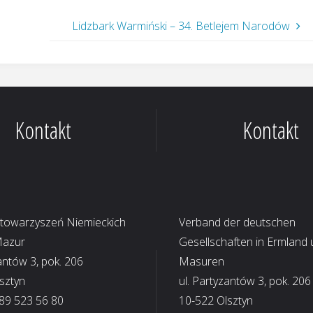
Lidzbark Warmiński – 34. Betlejem Narodów
Kontakt
Kontakt
Stowarzyszeń Niemieckich
Verband der deutschen
Mazur
Gesellschaften in Ermland
antów 3, pok. 206
Masuren
sztyn
ul. Partyzantów 3, pok. 206
 89 523 56 80
10-522 Olsztyn