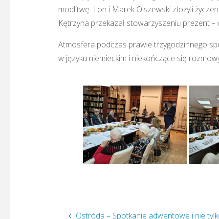
modlitwę. I on i Marek Olszewski złożyli życz
Kętrzyna przekazał stowarzyszeniu prezent – w
Atmosfera podczas prawie trzygodzinnego spotk
w języku niemieckim i niekończące się rozmow
Ostróda – Spotkanie adwentowe i nie tyl