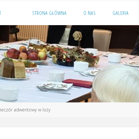
R
STRONA GŁÓWNA
O NAS
GALERIA
Wieczór adwentowy w loży