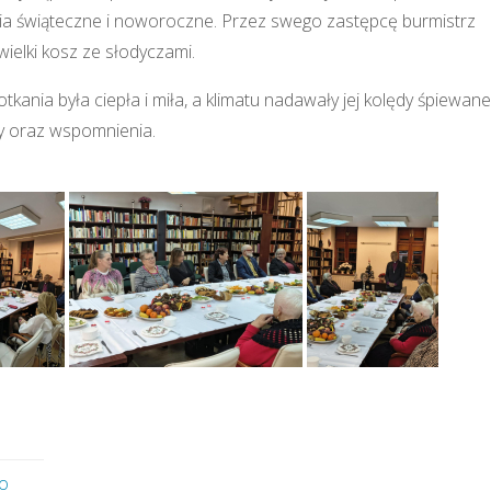
enia świąteczne i noworoczne. Przez swego zastępcę burmistrz
ielki kosz ze słodyczami.
ania była ciepła i miła, a klimatu nadawały jej kolędy śpiewane
y oraz wspomnienia.
ko