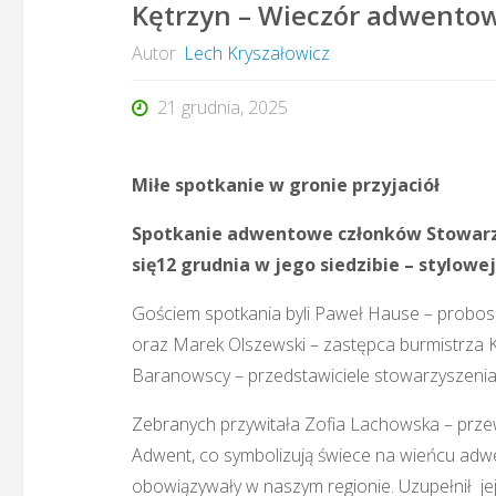
Kętrzyn – Wieczór adwentow
Autor
Lech Kryszałowicz
21 grudnia, 2025
Miłe spotkanie w gronie przyjaciół
Spotkanie adwentowe członków Stowarzy
się12 grudnia w jego siedzibie – stylowej
Gościem spotkania byli Paweł Hause – proboszcz
oraz Marek Olszewski – zastępca burmistrza Kę
Baranowscy – przedstawiciele stowarzyszenia
Zebranych przywitała Zofia Lachowska – prze
Adwent, co symbolizują świece na wieńcu adw
obowiązywały w naszym regionie. Uzupełnił jej