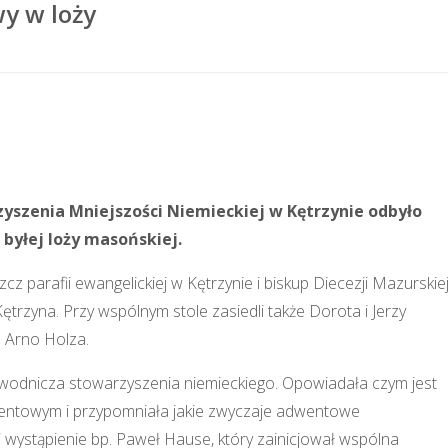
y w loży
szenia Mniejszości Niemieckiej w Kętrzynie odbyło
 byłej loży masońskiej.
 parafii ewangelickiej w Kętrzynie i biskup Diecezji Mazurskie
trzyna. Przy wspólnym stole zasiedli także Dorota i Jerzy
 Arno Holza.
wodnicza stowarzyszenia niemieckiego. Opowiadała czym jest
entowym i przypomniała jakie zwyczaje adwentowe
 wystąpienie bp. Paweł Hause, który zainicjował wspólna