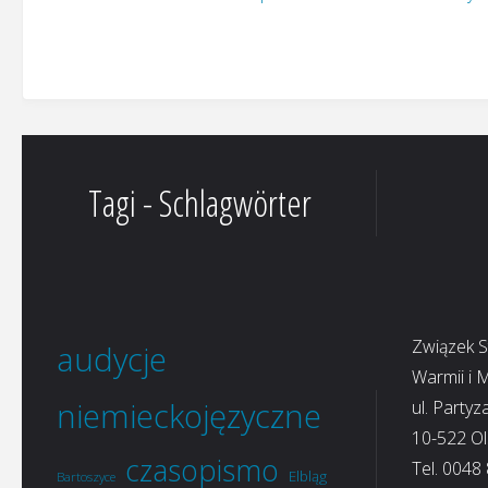
Tagi - Schlagwörter
Związek 
audycje
Warmii i 
niemieckojęzyczne
ul. Partyz
10-522 Ol
czasopismo
Tel. 0048
Elbląg
Bartoszyce