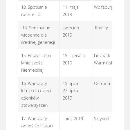
13. Spotkanie
11. maja
Wolfsburg
L
roczne LO
2019
14. Seminarium
kwiecień
Karnity
L
wiosenne dla
2019
średniej generacji
15. Festyn Letni
15. czerwca
Lidzbark
Z
Mniejszości
2019
Warmiński
Niemieckiej
16. Warsztaty
15. lipca –
Ostróda
Z
letnie dla dzieci
27. lipca
członków
2019
stowarzyszeń
17. Warsztaty
lipiec 2019
Sztynort
ifA
odnośnie historii