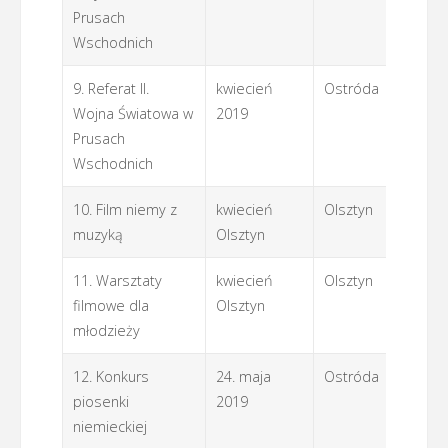
Prusach
Wschodnich
9. Referat II.
kwiecień
Ostróda
If
Wojna Światowa w
2019
Prusach
Wschodnich
10. Film niemy z
kwiecień
Olsztyn
if
muzyką
Olsztyn
11. Warsztaty
kwiecień
Olsztyn
If
filmowe dla
Olsztyn
młodzieży
12. Konkurs
24. maja
Ostróda
SM
piosenki
2019
niemieckiej