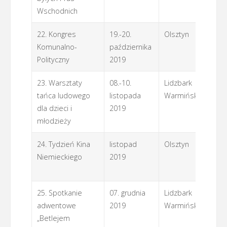
Wschodnich
22. Kongres
19.-20.
Olsztyn
L
Komunalno-
października
Polityczny
2019
23. Warsztaty
08.-10.
Lidzbark
L
tańca ludowego
listopada
Warmiński
dla dzieci i
2019
młodzieży
24. Tydzień Kina
listopad
Olsztyn
G
Niemieckiego
2019
Ins
Bo
25. Spotkanie
07. grudnia
Lidzbark
Li
adwentowe
2019
Warmiński
Wa
„Betlejem