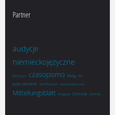
Partner
audycje
niemieckojęzyczne
czasopismo
Elbląg
Bartoszyce
Ełk
język niemiecki
LernRaum.pl
Lidzbark Warmiński
Mitteilungsblatt
Ostróda
Mrągowo
ZSNWiM