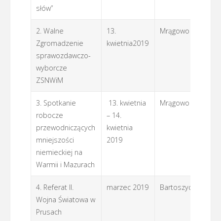
słów”
2. Walne
13.
Mrągowo
Z
Zgromadzenie
kwietnia2019
sprawozdawczo-
wyborcze
ZSNWiM
3. Spotkanie
13. kwietnia
Mrągowo
LO
robocze
– 14.
przewodniczących
kwietnia
mniejszości
2019
niemieckiej na
Warmii i Mazurach
4. Referat II.
marzec 2019
Bartoszyce
IfA
Wojna Światowa w
Ba
Prusach