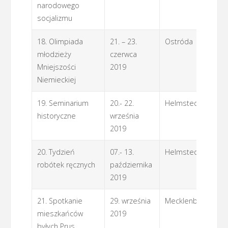
narodowego
socjalizmu
18. Olimpiada
21. – 23.
Ostróda
ZS
młodzieży
czerwca
Mniejszości
2019
Niemieckiej
19. Seminarium
20.- 22.
Helmstedt
L
historyczne
września
2019
20. Tydzień
07.- 13.
Helmstedt
L
robótek ręcznych
października
2019
21. Spotkanie
29. września
Mecklenburg
La
mieszkańców
2019
L
byłych Prus