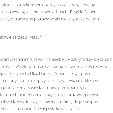
 Mikołajem. Na zakończenie każdy został poczęstowany
piekła według receptury swojej babci – Brygida Denert.
ali, że tradycyjne potrawy wcale nie są gorsze od tych
nkowie zarządu „Mazur”.
rzyszenia mniejszości niemieckiej „Mazury” odbył się także 8
 mieście. Wzięło w nim udział ponad 70 osób. Uczestniczyli w
ępca prezydenta Ełku, Dariusz Zuber z żoną – pastor
 – artysta malarz i przyjaciel stowarzyszenia, który w
h prac. Urszula Sasińska – nowa przewodnicząca
ich, następnie życzenia złożył zarząd oraz wiceprezydent
 należał kiedyś do zwyczajów mazurskich, ale już się pod
ł czas na obiad. Później była kawa i ciasto