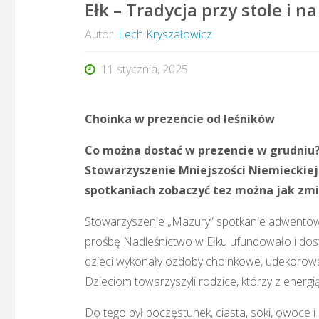
Ełk – Tradycja przy stole i na
Autor
Lech Kryszałowicz
11 stycznia, 2025
Choinka w prezencie od leśników
Co można dostać w prezencie w grudniu? 
Stowarzyszenie Mniejszości Niemieckiej
spotkaniach zobaczyć tez można jak zmie
Stowarzyszenie „Mazury” spotkanie adwentowe 
prośbę Nadleśnictwo w Ełku ufundowało i dost
dzieci wykonały ozdoby choinkowe, udekorowały
Dzieciom towarzyszyli rodzice, którzy z energi
Do tego był poczęstunek, ciasta, soki, owoce i 