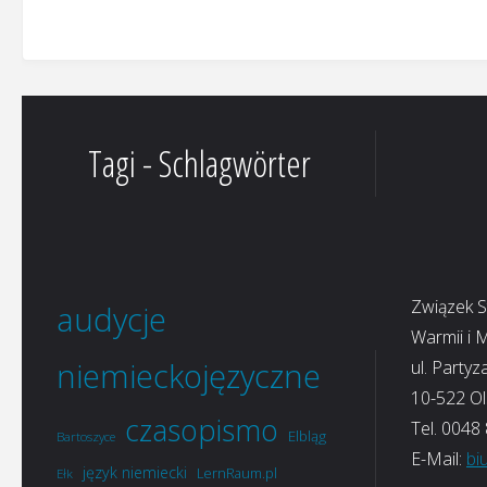
Tagi - Schlagwörter
Związek 
audycje
Warmii i 
niemieckojęzyczne
ul. Partyz
10-522 Ol
czasopismo
Tel. 0048
Elbląg
Bartoszyce
E-Mail:
bi
język niemiecki
LernRaum.pl
Ełk