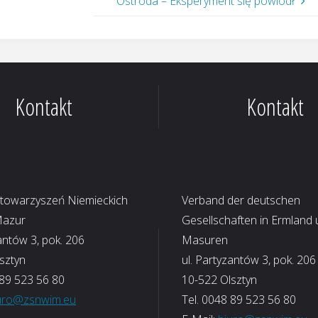
Ostróda – Eksperyment się powiódł
Kontakt
Kontakt
Stowarzyszeń Niemieckich
Verband der deutschen
Mazur
Gesellschaften in Ermland
antów 3, pok. 206
Masuren
sztyn
ul. Partyzantów 3, pok. 206
 89 523 56 80
10-522 Olsztyn
uro@zsnwim.eu
Tel. 0048 89 523 56 80