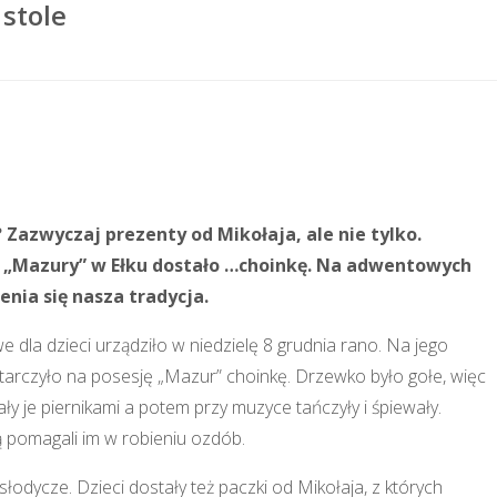
 stole
Zazwyczaj prezenty od Mikołaja, ale nie tylko.
 „Mazury” w Ełku dostało …choinkę. Na adwentowych
nia się nasza tradycja.
dla dzieci urządziło w niedzielę 8 grudnia rano. Na jego
arczyło na posesję „Mazur” choinkę. Drzewko było gołe, więc
 je piernikami a potem przy muzyce tańczyły i śpiewały.
ą pomagali im w robieniu ozdób.
słodycze. Dzieci dostały też paczki od Mikołaja, z których