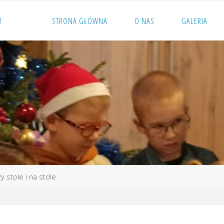
R
STRONA GŁÓWNA
O NAS
GALERIA
zy stole i na stole