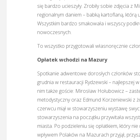
się bardzo ucieszyły. Zrobiły sobie zdjęcia z
regionalnym daniem – babką kartoflaną, którą u
Wszystkim bardzo smakowała i wszyscy podkreśl
nowoczesnych.
To wszystko przygotowali własnoręcznie czło
Opłatek wchodzi na Mazury
Spotkanie adwentowe dorosłych członków stowa
grudnia w restauracji Rydzewski – najlepszej w
nim także goście: Mirosław Hołubowicz – zast
metodystyczny oraz Edmund Korzeniewski z żoną
czerwcu miął w stowarzyszeniu wystawę swyc
stowarzyszenia na początku przywitała wszystk
miasta. Po podzieleniu się opłatkiem, który nie
wpływem Polaków na Mazurach przyjął, przyszed