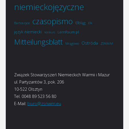
niemieckojęzyczne
czasopismo
Elbląg
Bartoszyce
Ełk
język niemiecki
LernRaum.pl
konkurs
Mitteilungsblatt
Ostróda
Mrągowo
ZSNWiM
Związek Stowarzyszeń Niemieckich Warmii i Mazur
ul. Partyzantów 3, pok. 206
10-522 Olsztyn
Tel. 0048 89 523 56 80
E-Mail:
biuro@zsnwim.eu