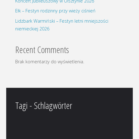
Koncert Jubileuszowy w Olsztynie 2026
Ełk – Festyn rodzinny przy wieży ciśnień
Lidzbark Warmiński – Festyn letni mniejszości
niemieckiej 2026
Recent Comments
Brak komentarzy do wyświetlenia.
Tagi - Schlagwörter