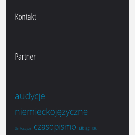
Kontakt
Partner
audycje
niemieckojęzyczne
czasopismo
Elbląg
Bartoszyce
Ełk