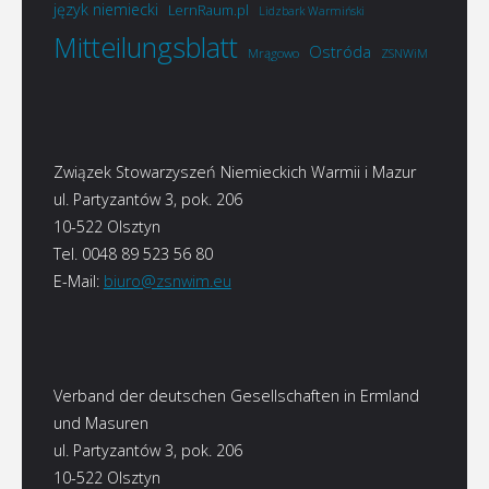
język niemiecki
LernRaum.pl
Lidzbark Warmiński
Mitteilungsblatt
Ostróda
Mrągowo
ZSNWiM
Związek Stowarzyszeń Niemieckich Warmii i Mazur
ul. Partyzantów 3, pok. 206
10-522 Olsztyn
Tel. 0048 89 523 56 80
E-Mail:
biuro@zsnwim.eu
Verband der deutschen Gesellschaften in Ermland
und Masuren
ul. Partyzantów 3, pok. 206
10-522 Olsztyn