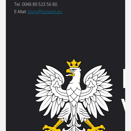
Tel. 0048 89 523 56 80
E-Mail:
biuro@zsnwim.eu