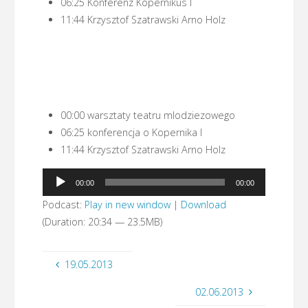
06:25 Konferenz Kopernikus I
11:44 Krzysztof Szatrawski Arno Holz
00:00 warsztaty teatru mlodziezowego
06:25 konferencja o Kopernika I
11:44 Krzysztof Szatrawski Arno Holz
Odtwarzacz
00:00
00:00
plików
Podcast:
Play in new window
|
Download
dźwiękowych
(Duration: 20:34 — 23.5MB)
19.05.2013
02.06.2013