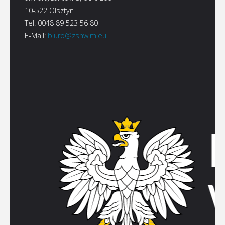
10-522 Olsztyn
Tel. 0048 89 523 56 80
E-Mail:
biuro@zsnwim.eu