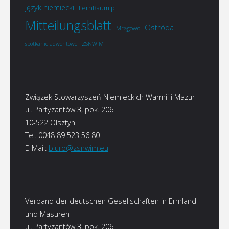
język niemiecki
LernRaum.pl
Mitteilungsblatt
Ostróda
Mrągowo
ZSNWiM
spotkanie adwentowe
Związek Stowarzyszeń Niemieckich Warmii i Mazur
ul. Partyzantów 3, pok. 206
10-522 Olsztyn
Tel. 0048 89 523 56 80
E-Mail:
biuro@zsnwim.eu
Verband der deutschen Gesellschaften in Ermland
und Masuren
ul. Partyzantów 3, pok. 206