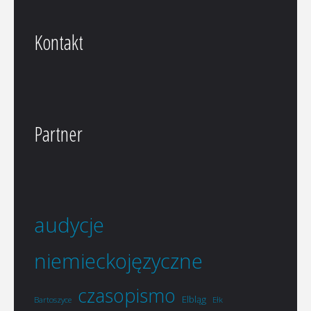
Kontakt
Partner
audycje
niemieckojęzyczne
czasopismo
Elbląg
Bartoszyce
Ełk