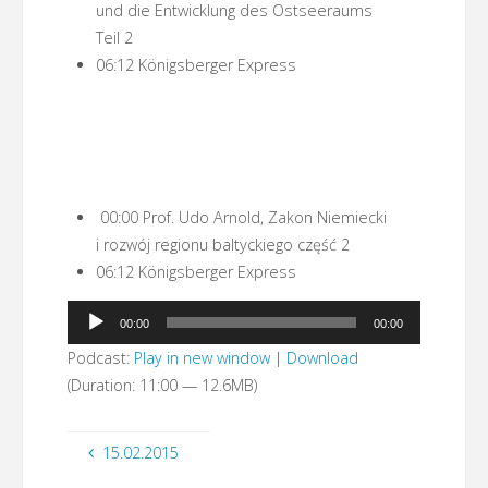
und die Entwicklung des Ostseeraums
Teil 2
06:12 Königsberger Express
00:00 Prof. Udo Arnold, Zakon Niemiecki
i rozwój regionu baltyckiego część 2
06:12 Königsberger Express
Odtwarzacz
00:00
00:00
plików
Podcast:
Play in new window
|
Download
dźwiękowych
(Duration: 11:00 — 12.6MB)
15.02.2015