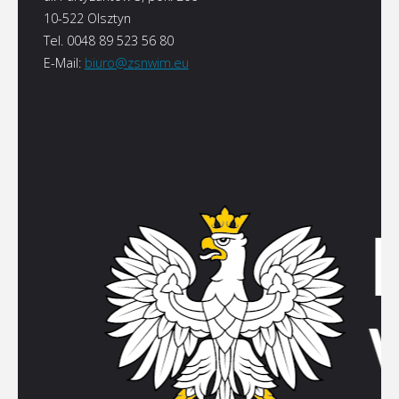
10-522 Olsztyn
Tel. 0048 89 523 56 80
E-Mail:
biuro@zsnwim.eu