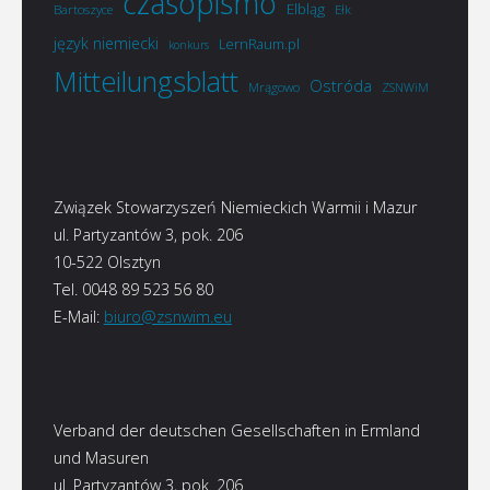
czasopismo
Elbląg
Bartoszyce
Ełk
język niemiecki
LernRaum.pl
konkurs
Mitteilungsblatt
Ostróda
Mrągowo
ZSNWiM
Związek Stowarzyszeń Niemieckich Warmii i Mazur
ul. Partyzantów 3, pok. 206
10-522 Olsztyn
Tel. 0048 89 523 56 80
E-Mail:
biuro@zsnwim.eu
Verband der deutschen Gesellschaften in Ermland
und Masuren
ul. Partyzantów 3, pok. 206