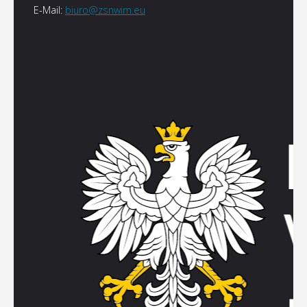
E-Mail:
biuro@zsnwim.eu