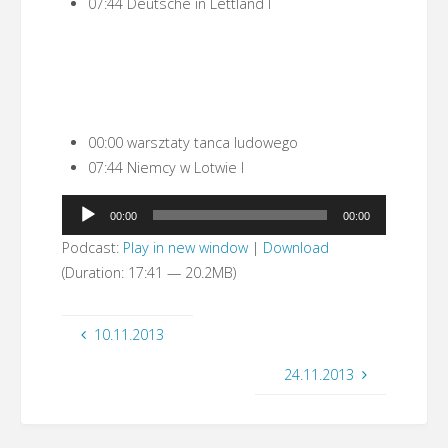
07:44 Deutsche in Lettland I
00:00 warsztaty tanca ludowego
07:44 Niemcy w Lotwie I
Odtwarzacz
00:00
00:00
plików
Podcast:
Play in new window
|
Download
dźwiękowych
(Duration: 17:41 — 20.2MB)
10.11.2013
24.11.2013