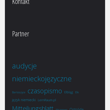
Kontakt
Partner
audycje
niemieckojęzyczne
czasopismo
Elbląg
Bartoszyce
Ełk
język niemiecki
LernRaum.pl
Mitteilungsblatt
Ostróda
Mrągowo