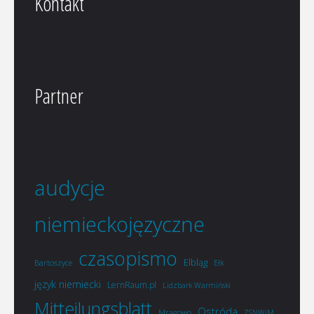
Kontakt
Partner
audycje
niemieckojęzyczne
czasopismo
Elbląg
Bartoszyce
Ełk
język niemiecki
LernRaum.pl
Lidzbark Warmiński
Mitteilungsblatt
Ostróda
Mrągowo
ZSNWiM