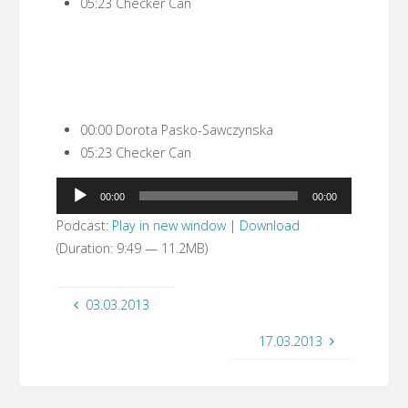
05:23 Checker Can
00:00 Dorota Pasko-Sawczynska
05:23 Checker Can
Odtwarzacz
00:00
00:00
plików
Podcast:
Play in new window
|
Download
dźwiękowych
(Duration: 9:49 — 11.2MB)
03.03.2013
17.03.2013