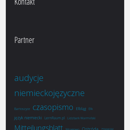
Kontakt
Partner
audycje
niemieckojęzyczne
czasopismo
Elbląg
Bartoszyce
Ełk
język niemiecki
LernRaum.pl
Lidzbark Warmiński
Mitteilungsblatt
Ostróda
Mrągowo
ZSNWiM