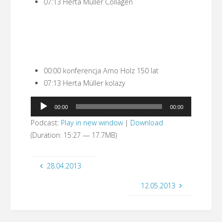
07:13 Herta Müller Collagen
00:00 konferencja Arno Holz 150 lat
07:13 Herta Müller kolazy
Odtwarzacz
00:00
00:00
plików
Podcast:
Play in new window
|
Download
dźwiękowych
(Duration: 15:27 — 17.7MB)
28.04.2013
12.05.2013