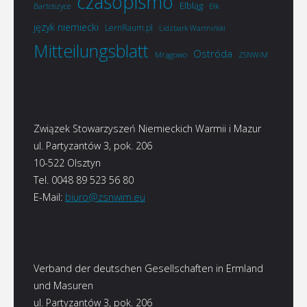
czasopismo
Elbląg
Bartoszyce
Ełk
język niemiecki
LernRaum.pl
Lidzbark Warmiński
Mitteilungsblatt
Ostróda
Mrągowo
ZSNWiM
Związek Stowarzyszeń Niemieckich Warmii i Mazur
ul. Partyzantów 3, pok. 206
10-522 Olsztyn
Tel. 0048 89 523 56 80
E-Mail:
biuro@zsnwim.eu
Verband der deutschen Gesellschaften in Ermland
und Masuren
ul. Partyzantów 3, pok. 206