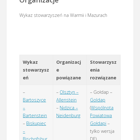
Wykaz stowarzyszeń na Warmii i Mazurach
Wykaz
Organizacj
Stowarzysz
stowarzysz
e
enia
eń
powiązane
rozwiązane
–
–
Olsztyn –
– Gołdap –
Bartoszyce
Allenstein
Goldap
–
–
Nidzica –
(
Wspólnota
Bartenstein
Neidenburg
Powiatowa
–
Biskupiec
Gołdapi
–
–
tylko wersja
Bischofsbur
DE)