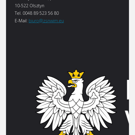
10-522 Olsztyn
Tel. 0048 89 523 56 80
E-Mail:
biuro@zsnwim.eu