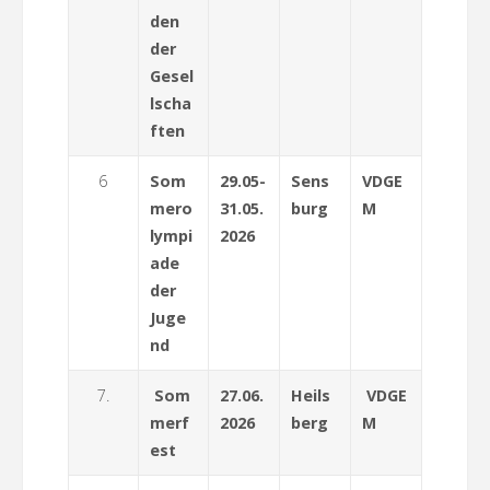
den
der
Gesel
lscha
ften
6
Som
29.05-
Sens
VDGE
mero
31.05.
burg
M
lympi
2026
ade
der
Juge
nd
7.
Som
27.06.
Heils
VDGE
merf
2026
berg
M
est