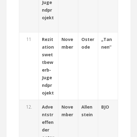
Juge
ndpr
ojekt
11
Rezit
Nove
Oster
„Tan
ation
mber
ode
nen”
swet
tbew
erb-
Juge
ndpr
ojekt
12.
Adve
Nove
Allen
BJO
ntstr
mber
stein
effen
der