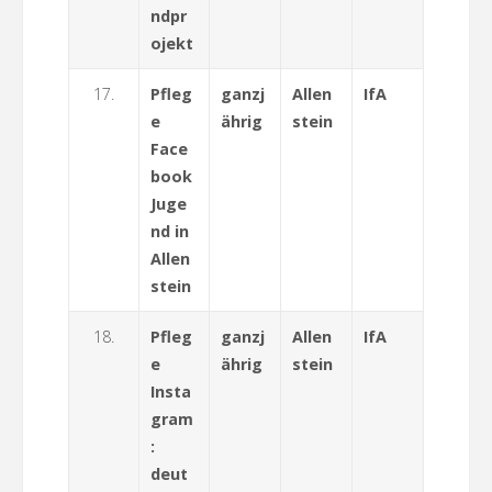
ndpr
ojekt
17.
Pfleg
ganzj
Allen
IfA
e
ährig
stein
Face
book
Juge
nd in
Allen
stein
18.
Pfleg
ganzj
Allen
IfA
e
ährig
stein
Insta
gram
:
deut