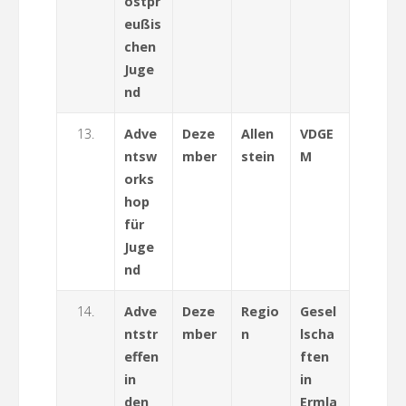
ostpr
eußis
chen
Juge
nd
13.
Adve
Deze
Allen
VDGE
ntsw
mber
stein
M
orks
hop
für
Juge
nd
14.
Adve
Deze
Regio
Gesel
ntstr
mber
n
lscha
effen
ften
in
in
den
Ermla