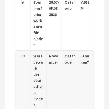
9.
Som
26.07-
Oster
VdGE
merf
05.08.
ode
M
erien
2026
werk
statt
für
Kinde
r
10.
Wett
Nove
Oster
„Tan
bewe
mber
ode
nen”
rb
des
deut
sche
n
Liede
s-