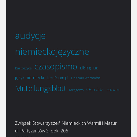
audycje
niemieckojęzyczne
czasopismo
Elbląg
Bartoszyce
Ełk
język niemiecki
LernRaum.pl
Lidzbark Warmiński
Mitteilungsblatt
Ostróda
Mrągowo
ZSNWiM
Związek Stowarzyszeń Niemieckich Warmii i Mazur
ul. Partyzantów 3, pok. 206