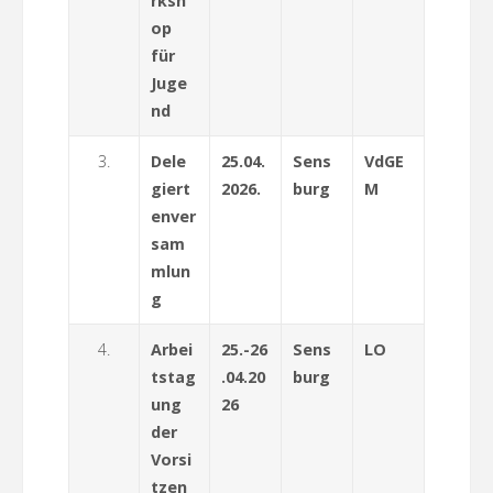
rksh
op
für
Juge
nd
3.
Dele
25.04.
Sens
VdGE
giert
2026.
burg
M
enver
sam
mlun
g
4.
Arbei
25.-26
Sens
LO
tstag
.04.20
burg
ung
26
der
Vorsi
tzen