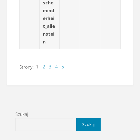
sche
mind
erhei
t_alle
nstei
n
1
2
3
4
5
Strony:
Szukaj
Szukaj