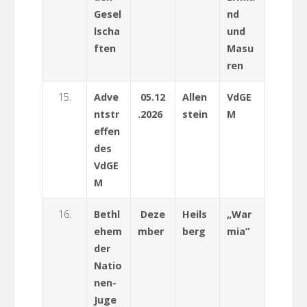
Gesel
nd
lscha
und
ften
Masu
ren
15.
Adve
05.12
Allen
VdGE
ntstr
.2026
stein
M
effen
des
VdGE
M
16.
Bethl
Deze
Heils
„War
ehem
mber
berg
mia”
der
Natio
nen-
Juge