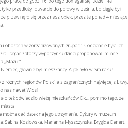
jego pracę do godz. 16, bo tego domagali się ludzie. Na
tylko przedłużyli otwarcie do połowy września, bo ciągle byli
e, że przewinęło się przez nasz obiekt przez te ponad 4 miesiące
a.
ch i obozach w zorganizowanych grupach. Codziennie było ich
zła i organizatorzy wypoczynku dzieci proponowali im inne
ca „Mazur”.
 Niemiec, głównie byli mieszkańcy. A jak było w tym roku?
 z różnych regionów Polski, a z zagranicznych najwięcej z Litwy,
 do nas nawet Włosi.
 Mało też odwiedziło wieżę mieszkańców Ełku, pomimo tego, że
 miasta.
le można dać datek na jego utrzymanie. Dyżury w muzeum
ia: Sabina Kozłowska, Marianna Myszczyńska, Brygida Denert,