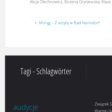
Alicja Olechnowicz, Bożena Gryniewska, Klaus
Morąg – Z wizytą w Bad Nenndorf
Tagi - Schlagwörter
Związek 
audycje
Warmii i 