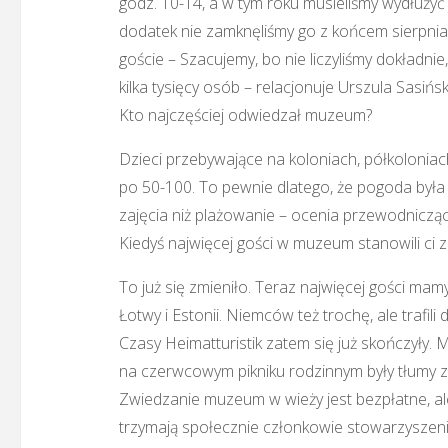
godz. 10-14, a w tym roku musieliśmy wydłużyć 
dodatek nie zamknęliśmy go z końcem sierpnia, 
goście – Szacujemy, bo nie liczyliśmy dokładni
kilka tysięcy osób – relacjonuje Urszula Sasińsk
Kto najczęściej odwiedzał muzeum?
Dzieci przebywające na koloniach, półkolonia
po 50-100. To pewnie dlatego, że pogoda była 
zajęcia niż plażowanie – ocenia przewodniczą
Kiedyś najwięcej gości w muzeum stanowili ci z
To już się zmieniło. Teraz najwięcej gości mamy
Łotwy i Estonii. Niemców też trochę, ale trafili
Czasy Heimatturistik zatem się już skończyły.
na czerwcowym pikniku rodzinnym były tłumy z
Zwiedzanie muzeum w wieży jest bezpłatne, a
trzymają społecznie członkowie stowarzyszen