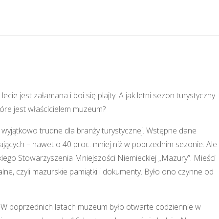
e jest załamana i boi się plajty. A jak letni sezon turystyczny
tóre jest właścicielem muzeum?
wyjątkowo trudne dla branży turystycznej. Wstępne dane
jących – nawet o 40 proc. mniej niż w poprzednim sezonie. Ale
kiego Stowarzyszenia Mniejszości Niemieckiej „Mazury”. Mieści
alne, czyli mazurskie pamiątki i dokumenty. Było ono czynne od
. W poprzednich latach muzeum było otwarte codziennie w