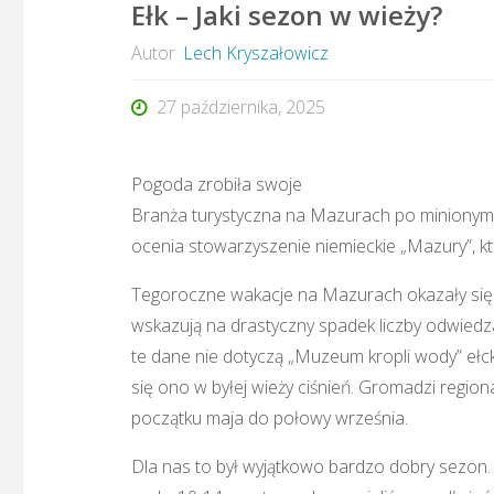
Ełk – Jaki sezon w wieży?
Autor
Lech Kryszałowicz
27 października, 2025
Pogoda zrobiła swoje
Branża turystyczna na Mazurach po minionym leci
ocenia stowarzyszenie niemieckie „Mazury”, k
Tegoroczne wakacje na Mazurach okazały się 
wskazują na drastyczny spadek liczby odwiedza
te dane nie dotyczą „Muzeum kropli wody” ełc
się ono w byłej wieży ciśnień. Gromadzi region
początku maja do połowy września.
Dla nas to był wyjątkowo bardzo dobry sezon