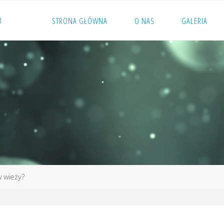
R
STRONA GŁÓWNA
O NAS
GALERIA
w wieży?