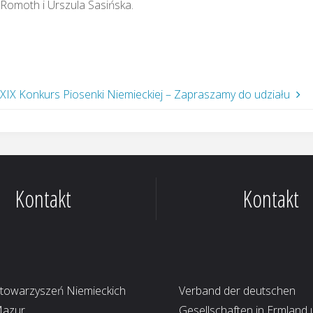
 Romoth i Urszula Sasińska.
XIX Konkurs Piosenki Niemieckiej – Zapraszamy do udziału
Kontakt
Kontakt
Stowarzyszeń Niemieckich
Verband der deutschen
Mazur
Gesellschaften in Ermland