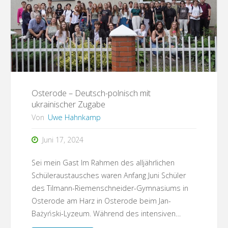
musikalischen
Abschnitten"
Osterode – Deutsch-polnisch mit
ukrainischer Zugabe
Von
Uwe Hahnkamp
Juni 17, 2024
Sei mein Gast Im Rahmen des alljährlichen
Schüleraustausches waren Anfang Juni Schüler
des Tilmann-Riemenschneider-Gymnasiums in
Osterode am Harz in Osterode beim Jan-
Bażyński-Lyzeum. Während des intensiven…