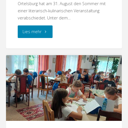
Ortelsburg hat am 31. August den Sommer mit
einer literarisch-kulinarischen Veranstaltung
verabschiedet. Unter dem…
"Ortelsburg
Lies mehr
–
Vom
Grillen
im
Freien
und
Grillen