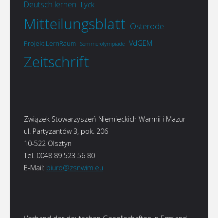
Deutsch lernen
Lyck
Mitteilungsblatt
Osterode
VdGEM
Projekt LernRaum
Sommerolympiade
Zeitschrift
Związek Stowarzyszeń Niemieckich Warmii i Mazur
ul. Partyzantów 3, pok. 206
10-522 Olsztyn
Tel. 0048 89 523 56 80
E-Mail:
biuro@zsnwim.eu