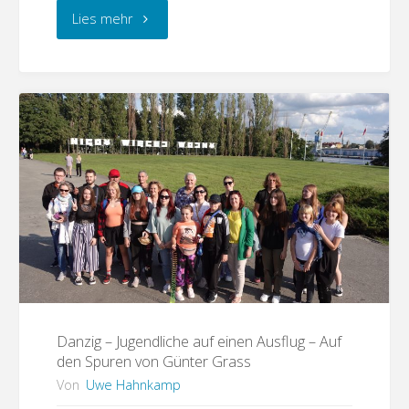
"Osterode
Lies mehr
–
Deutsch-
polnisch
mit
ukrainischer
Zugabe"
Danzig – Jugendliche auf einen Ausflug – Auf
den Spuren von Günter Grass
Von
Uwe Hahnkamp