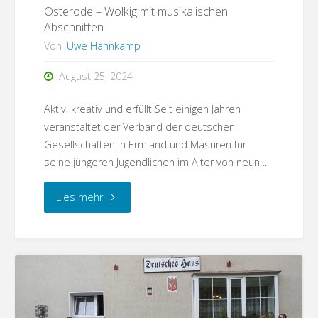
im
Osterode – Wolkig mit musikalischen
Abschnitten
Kopf"
Von
Uwe Hahnkamp
August 25, 2024
Aktiv, kreativ und erfüllt Seit einigen Jahren
veranstaltet der Verband der deutschen
Gesellschaften in Ermland und Masuren für
seine jüngeren Jugendlichen im Alter von neun…
"Osterode
Lies mehr
–
Wolkig
mit