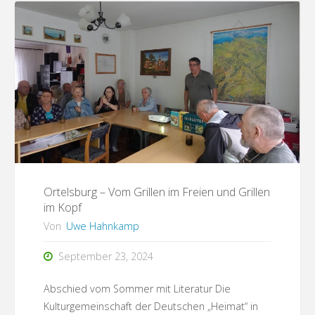
Gertruda
Turek
–
zwischen
Heimat
und
Familie"
Ortelsburg – Vom Grillen im Freien und Grillen
im Kopf
Von
Uwe Hahnkamp
September 23, 2024
Abschied vom Sommer mit Literatur Die
Kulturgemeinschaft der Deutschen „Heimat“ in