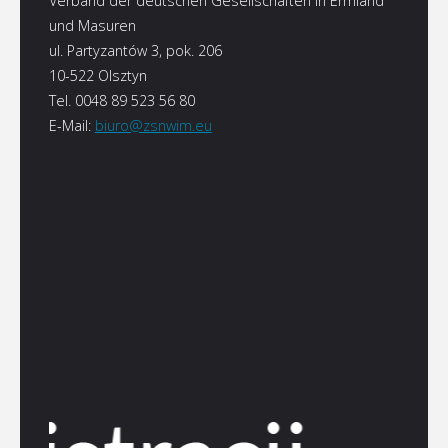
Verband der deutschen Gesellschaften in Ermland
und Masuren
ul. Partyzantów 3, pok. 206
10-522 Olsztyn
Tel. 0048 89 523 56 80
E-Mail:
biuro@zsnwim.eu
©2022 Verband der deutschen Gesellschaften in Ermland und