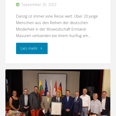
September 25, 2023
Danzig ist immer eine Reise wert. Über 20 junge
Menschen aus den Reihen der deutschen
Minderheit in der Woiwodschaft Ermland-
Masuren verbanden bei ihrem Ausflug am…
"Danzig
Lies mehr
–
Jugendliche
auf
einen
Ausflug
–