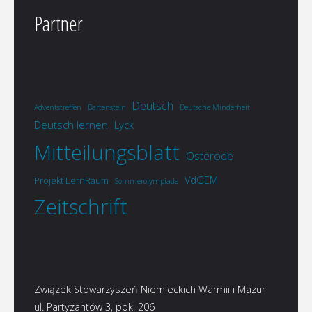
Partner
Deutsch
Adventstreffen
Bartenstein
Deutsche Minderheit
Deutsch lernen
Lyck
Mitteilungsblatt
Osterode
VdGEM
Projekt LernRaum
Sommerolympiade
Zeitschrift
Związek Stowarzyszeń Niemieckich Warmii i Mazur
ul. Partyzantów 3, pok. 206