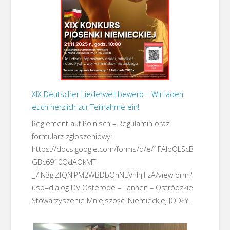
XIX Deutscher Liederwettbewerb – Wir laden
euch herzlich zur Teilnahme ein!
Reglement auf Polnisch – Regulamin oraz
formularz zgłoszeniowy:
https://docs.google.com/forms/d/e/1FAIpQLScB
GBc6910QdAQkMT-
_7lN3giZfQNjPM2WBDbQnNEVhhjlFzA/viewform?
usp=dialog DV Osterode – Tannen – Ostródzkie
Stowarzyszenie Mniejszości Niemieckiej JODŁY…