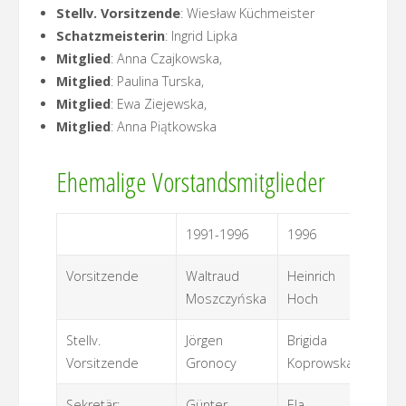
Stellv. Vorsitzende
: Wiesław Küchmeister
Schatzmeisterin
: Ingrid Lipka
Mitglied
: Anna Czajkowska,
Mitglied
: Paulina Turska,
Mitglied
: Ewa Ziejewska,
Mitglied
: Anna Piątkowska
Ehemalige Vorstandsmitglieder
1991-1996
1996
Vorsitzende
Waltraud
Heinrich
Moszczyńska
Hoch
Stellv.
Jörgen
Brigida
Vorsitzende
Gronocy
Koprowska
Sekretär:
Günter
Ela