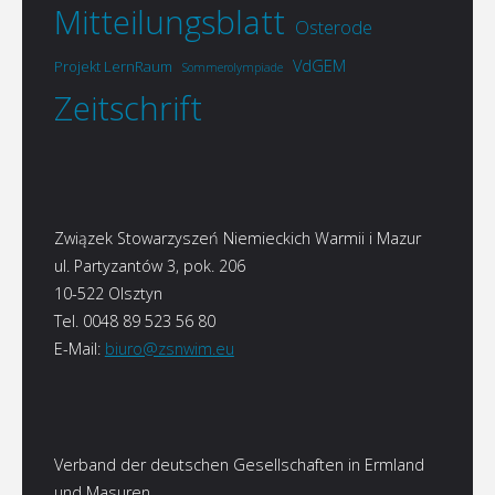
Mitteilungsblatt
Osterode
VdGEM
Projekt LernRaum
Sommerolympiade
Zeitschrift
Związek Stowarzyszeń Niemieckich Warmii i Mazur
ul. Partyzantów 3, pok. 206
10-522 Olsztyn
Tel. 0048 89 523 56 80
E-Mail:
biuro@zsnwim.eu
Verband der deutschen Gesellschaften in Ermland
und Masuren