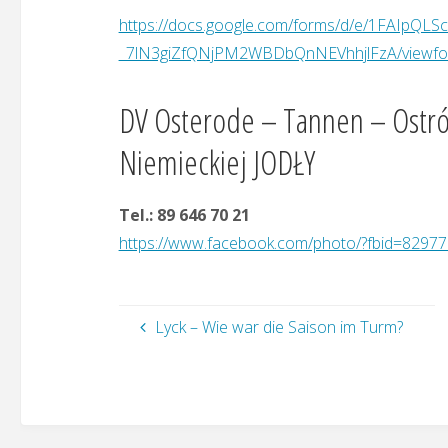
https://docs.google.com/forms/d/e/1FAIp
_7lN3giZfQNjPM2WBDbQnNEVhhjlFzA/viewfo
DV Osterode – Tannen – Ostró
Niemieckiej JODŁY
Tel.: 89 646 70 21
https://www.facebook.com/photo/?fbid=829
Lyck – Wie war die Saison im Turm?