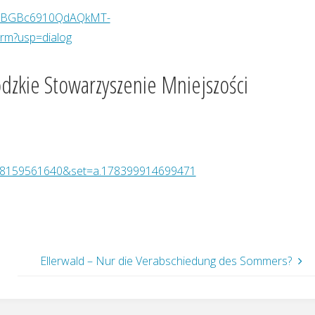
QLScBGBc6910QdAQkMT-
rm?usp=dialog
dzkie Stowarzyszenie Mniejszości
778159561640&set=a.178399914699471
Ellerwald – Nur die Verabschiedung des Sommers?