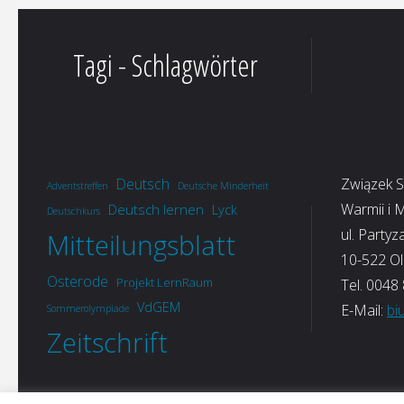
Tagi - Schlagwörter
Deutsch
Związek 
Adventstreffen
Deutsche Minderheit
Warmii i 
Deutsch lernen
Lyck
Deutschkurs
ul. Partyz
Mitteilungsblatt
10-522 Ol
Osterode
Projekt LernRaum
Tel. 0048
VdGEM
E-Mail:
bi
Sommerolympiade
Zeitschrift