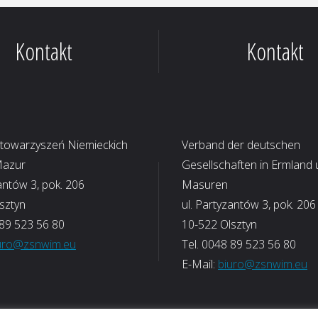
Kontakt
Kontakt
Stowarzyszeń Niemieckich
Verband der deutschen
Mazur
Gesellschaften in Ermland
antów 3, pok. 206
Masuren
sztyn
ul. Partyzantów 3, pok. 206
 89 523 56 80
10-522 Olsztyn
uro@zsnwim.eu
Tel. 0048 89 523 56 80
E-Mail:
biuro@zsnwim.eu