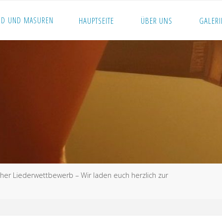
N
D
U
N
D
M
A
S
U
R
E
N
HAUPTSEITE
ÜBER UNS
GALERI
her Liederwettbewerb – Wir laden euch herzlich zur