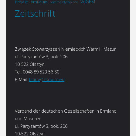
VdGEM
Projekt LernRaum
Sommerolympiade
Zeitschrift
Związek Stowarzyszeń Niemieckich Warmii i Mazur
ul. Partyzantów 3, pok. 206
10-522 Olsztyn
Tel. 0048 89 523 56 80
E-Mail:
biuro@zsnwim.eu
Verband der deutschen Gesellschaften in Ermland
und Masuren
ul. Partyzantów 3, pok. 206
10-522 Olsztyn