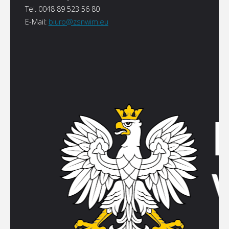
Tel. 0048 89 523 56 80
E-Mail:
biuro@zsnwim.eu