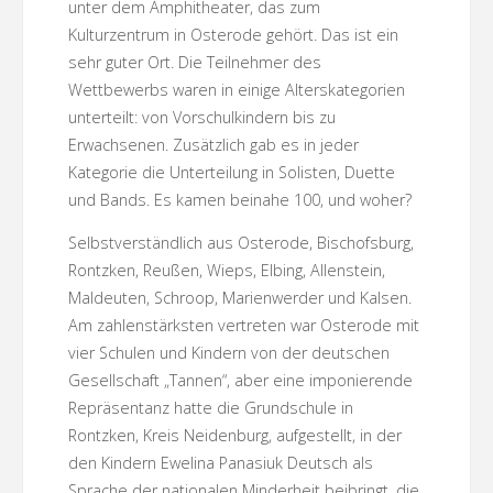
unter dem Amphitheater, das zum
Kulturzentrum in Osterode gehört. Das ist ein
sehr guter Ort. Die Teilnehmer des
Wettbewerbs waren in einige Alterskategorien
unterteilt: von Vorschulkindern bis zu
Erwachsenen. Zusätzlich gab es in jeder
Kategorie die Unterteilung in Solisten, Duette
und Bands. Es kamen beinahe 100, und woher?
Selbstverständlich aus Osterode, Bischofsburg,
Rontzken, Reußen, Wieps, Elbing, Allenstein,
Maldeuten, Schroop, Marienwerder und Kalsen.
Am zahlenstärksten vertreten war Osterode mit
vier Schulen und Kindern von der deutschen
Gesellschaft „Tannen“, aber eine imponierende
Repräsentanz hatte die Grundschule in
Rontzken, Kreis Neidenburg, aufgestellt, in der
den Kindern Ewelina Panasiuk Deutsch als
Sprache der nationalen Minderheit beibringt, die