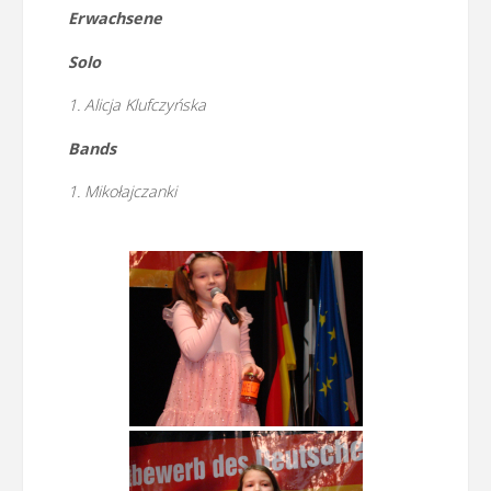
Erwachsene
Solo
1. Alicja Klufczyńska
Bands
1. Mikołajczanki