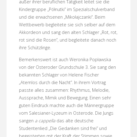
außer ihrer beruflichen Tätigkeit leitet sie die
Kindergruppe „Półnutki” im Spezialschulverband
und die erwachsenen „Mikołajczanki“. Beim
Wettbewerb begleitete sie sich selber auf dem
Akkordeon und sang den alten Schlager „Rot, rot,
rot sind die Rosen”, und begleitete danach noch
ihre Schützlinge.
Bemerkenswert ist auch Weronika Popławska
von der Osteroder Grundschule 3. Sie sang den
bekannten Schlager von Helene Fischer
„Atemlos durch die Nacht”. In ihrem Vortrag
passte alles zusammen: Rhythmus, Melodie,
Aussprache, Mimik und Bewegung. Einen sehr
guten Eindruck machte auch die Männergruppe
vom Salesianer-Lyzeum in Osterode. Die Jungs
sangen
a cappella
das alte deutsche
Studentenlied „Die Gedanken sind frei” und
begeisterten mit der Kraft der Stimmen sowie