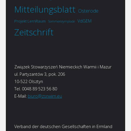
Mitteilungsblatt
Osterode
VdGEM
Projekt LernRaum
Sommerolympiade
Zeitschrift
Związek Stowarzyszeń Niemieckich Warmii i Mazur
ul. Partyzantów 3, pok. 206
10-522 Olsztyn
Tel. 0048 89 523 56 80
E-Mail:
biuro@zsnwim.eu
Verband der deutschen Gesellschaften in Ermland