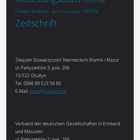
Osterode
VdGEM
Projekt LernRaum
Sommerolympiade
Zeitschrift
Związek Stowarzyszeń Niemieckich Warmii i Mazur
ul. Partyzantów 3, pok. 206
10-522 Olsztyn
Tel. 0048 89 523 56 80
E-Mail:
biuro@zsnwim.eu
Verband der deutschen Gesellschaften in Ermland
und Masuren
ul. Partyzantów 3, pok. 206