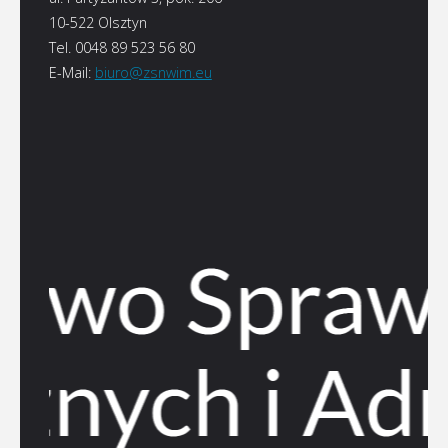
10-522 Olsztyn
Tel. 0048 89 523 56 80
E-Mail:
biuro@zsnwim.eu