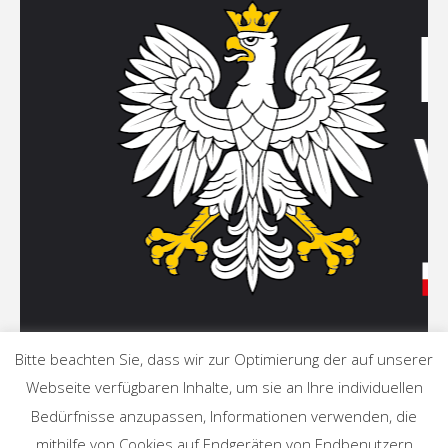
Bitte beachten Sie, dass wir zur Optimierung der auf unserer
Webseite verfügbaren Inhalte, um sie an Ihre individuellen
Bedürfnisse anzupassen, Informationen verwenden, die
mithilfe von Cookies auf Endgeräten von Endbenutzern