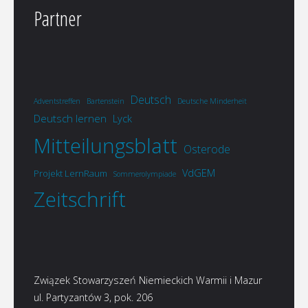
Partner
Deutsch
Adventstreffen
Bartenstein
Deutsche Minderheit
Deutsch lernen
Lyck
Mitteilungsblatt
Osterode
VdGEM
Projekt LernRaum
Sommerolympiade
Zeitschrift
Związek Stowarzyszeń Niemieckich Warmii i Mazur
ul. Partyzantów 3, pok. 206